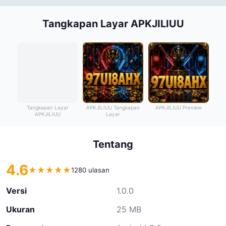
Tangkapan Layar APKJILIUU
Tangkapan Layar
APKJILIUU Tangkapan
APKJILIUU Preview
APKJILIUU
Layar
Tentang
4.6
★
★
★
★
★
1280 ulasan
Versi
1.0.0
Ukuran
25 MB