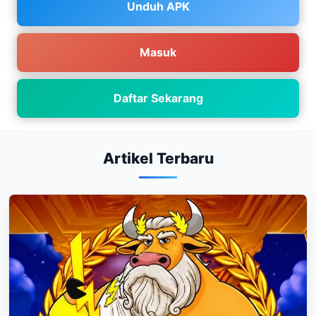
Unduh APK
Masuk
Daftar Sekarang
Artikel Terbaru