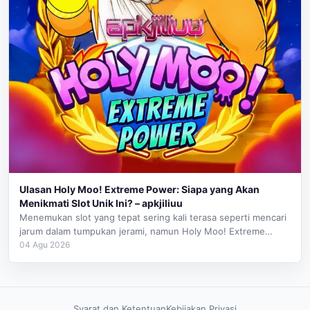
Ulasan Holy Moo! Extreme Power: Siapa yang Akan
Menikmati Slot Unik Ini? – apkjiliuu
Menemukan slot yang tepat sering kali terasa seperti mencari
jarum dalam tumpukan jerami, namun Holy Moo! Extreme
Power menawarkan sesuatu...
04 Agu 2026
Syarat dan Ketentuan
Kebijakan Privasi